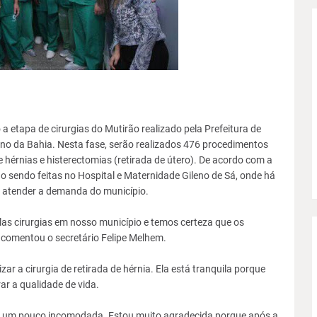
a etapa de cirurgias do Mutirão realizado pela Prefeitura de
o da Bahia. Nesta fase, serão realizados 476 procedimentos
e hérnias e histerectomias (retirada de útero). De a
cordo com a
ão sendo feitas no Hospital e Maternidade Gileno de Sá, onde há
 atender a demanda do município.
las cirurgias em nosso município e temos certeza que os
 comentou o secretário Felipe Melhem.
r a cirurgia de retirada de hérnia. Ela está tranquila porque
ar a qualidade de vida.
a um pouco incomodada. Estou muito agradecida porque após a