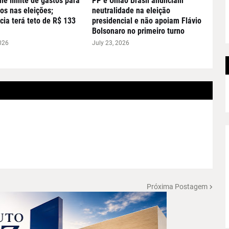
ne limite de gastos para
PP e União Brasil anunciam
os nas eleições;
neutralidade na eleição
cia terá teto de R$ 133
presidencial e não apoiam Flávio
Bolsonaro no primeiro turno
026
July 23, 2026
Próxima Postagem