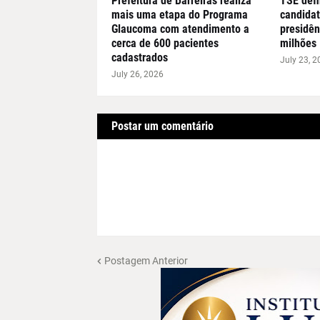
Prefeitura de Barreiras realiza
TSE defi
mais uma etapa do Programa
candidat
Glaucoma com atendimento a
presidên
cerca de 600 pacientes
milhões
cadastrados
July 23, 2
July 26, 2026
Postar um comentário
Postagem Anterior