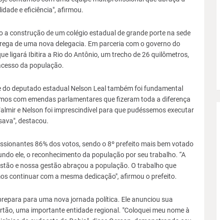
dade e eficiência", afirmou.
o a construção de um colégio estadual de grande porte na sede
ntrega de uma nova delegacia. Em parceria com o governo do
e ligará Ibitira a Rio do Antônio, um trecho de 26 quilômetros,
acesso da população.
e do deputado estadual Nelson Leal também foi fundamental
amos com emendas parlamentares que fizeram toda a diferença
Valmir e Nelson foi imprescindível para que pudéssemos executar
sava", destacou.
essionantes 86% dos votos, sendo o 8º prefeito mais bem votado
gundo ele, o reconhecimento da população por seu trabalho. “A
stão e nossa gestão abraçou a população. O trabalho que
os continuar com a mesma dedicação", afirmou o prefeito.
 prepara para uma nova jornada política. Ele anunciou sua
ertão, uma importante entidade regional. "Coloquei meu nome à