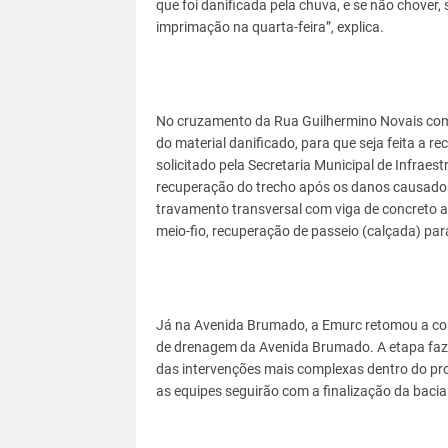
que foi danificada pela chuva, e se não chover, 
imprimação na quarta-feira”, explica.
No cruzamento da Rua Guilhermino Novais com a
do material danificado, para que seja feita a 
solicitado pela Secretaria Municipal de Infraest
recuperação do trecho após os danos causados 
travamento transversal com viga de concreto 
meio-fio, recuperação de passeio (calçada) par
Já na Avenida Brumado, a Emurc retomou a co
de drenagem da Avenida Brumado. A etapa faz
das intervenções mais complexas dentro do proj
as equipes seguirão com a finalização da baci