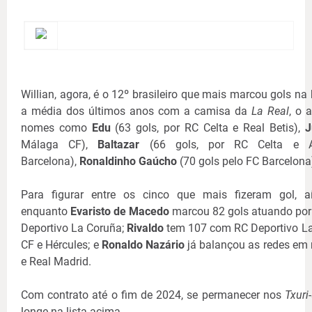
Willian, agora, é o 12º brasileiro que mais marcou gols na
a média dos últimos anos com a camisa da
La Real
, o 
nomes como
Edu
(63 gols, por RC Celta e Real Betis),
J
Málaga CF),
Baltazar
(66 gols, por RC Celta e A
Barcelona),
Ronaldinho Gaúcho
(70 gols pelo FC Barcelona
Para figurar entre os cinco que mais fizeram gol, 
enquanto
Evaristo de Macedo
marcou 82 gols atuando por
Deportivo La Coruña;
Rivaldo
tem 107 com RC Deportivo La
CF e Hércules; e
Ronaldo Nazário
já balançou as redes em
e Real Madrid.
Com contrato até o fim de 2024, se permanecer nos
Txuri
longe na lista acima.