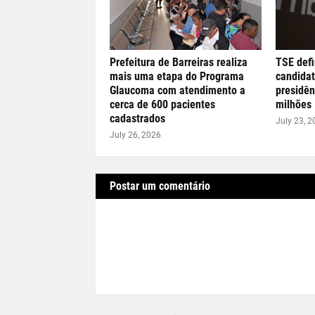
Prefeitura de Barreiras realiza
TSE defi
mais uma etapa do Programa
candidat
Glaucoma com atendimento a
presidên
cerca de 600 pacientes
milhões
cadastrados
July 23, 2
July 26, 2026
Postar um comentário