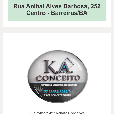
Rua aymore 427 Renato Gonçalves