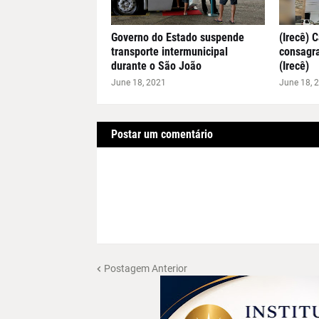
Governo do Estado suspende
(Irecê) 
transporte intermunicipal
consagr
durante o São João
(Irecê)
June 18, 2021
June 18, 
Postar um comentário
Postagem Anterior