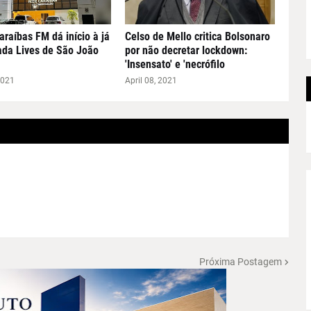
Caraíbas FM dá início à já
Celso de Mello critica Bolsonaro
ada Lives de São João
por não decretar lockdown:
'Insensato' e 'necrófilo
2021
April 08, 2021
Próxima Postagem