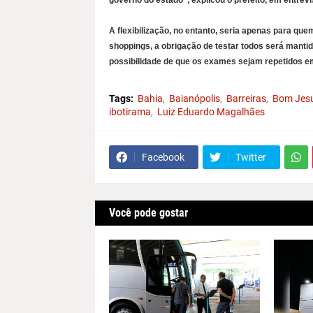
governo do estado”, explicou o prefeito, em entrevi
A flexibilização, no entanto, seria apenas para que
shoppings, a obrigação de testar todos será manti
possibilidade de que os exames sejam repetidos em
Tags:
Bahia
Baianópolis
Barreiras
Bom Jesu
ibotirama
Luiz Eduardo Magalhães
Facebook
Twitter
Você pode gostar